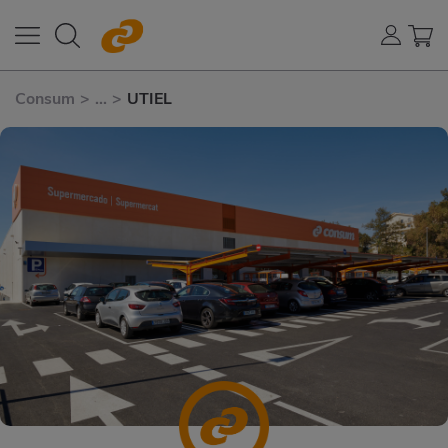
Consum
>
...
>
UTIEL