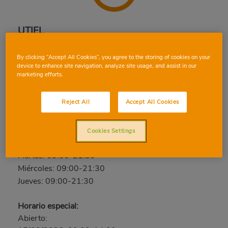
UTIEL
Ramon y Cajal, 14, 46300, UTIEL, VALENCIA
By clicking “Accept All Cookies”, you agree to the storing of cookies on your
Teléfono:
96 217 45 56
device to enhance site navigation, analyze site usage, and assist in our
marketing efforts.
Abierto ahora
Reject All
Accept All Cookies
Viernes: 09:00-21:30
Sábado: 09:00-21:30
Domingo: Cerrado
Cookies Settings
Lunes: 09:00-21:30
Martes: 09:00-21:30
Miércoles: 09:00-21:30
Jueves: 09:00-21:30
Horario especial:
Abierto: