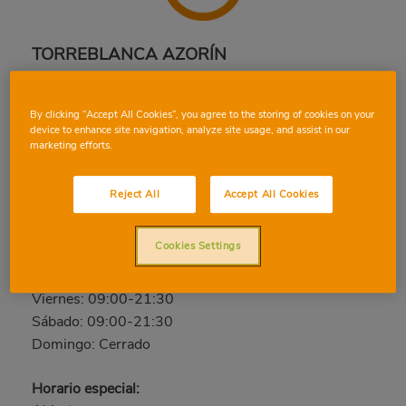
TORREBLANCA AZORÍN
C. Zaragoza, 44, 12596, TORREBLANCA,
CASTELLON
By clicking “Accept All Cookies”, you agree to the storing of cookies on your
device to enhance site navigation, analyze site usage, and assist in our
Teléfono:
96 442 00 54
marketing efforts.
Cerrado
Reject All
Accept All Cookies
Lunes: 09:00-21:30
Martes: 09:00-21:30
Cookies Settings
Miércoles: 09:00-21:30
Jueves: 09:00-21:30
Viernes: 09:00-21:30
Sábado: 09:00-21:30
Domingo: Cerrado
Horario especial: