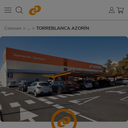
Consum
>
...
>
TORREBLANCA AZORÍN