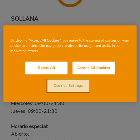
SOLLANA
Holanda, 1, 46430, SOLLANA, VALENCIA
Teléfono:
96 174 02 75
By clicking “Accept All Cookies”, you agree to the storing of cookies on your
device to enhance site navigation, analyze site usage, and assist in our
Cerrado
marketing efforts.
Viernes: 09:00-21:30
Reject All
Accept All Cookies
Sábado: 09:00-21:30
Domingo: Cerrado
Cookies Settings
Lunes: 09:00-21:30
Martes: 09:00-21:30
Miércoles: 09:00-21:30
Jueves: 09:00-21:30
Horario especial:
Abierto: