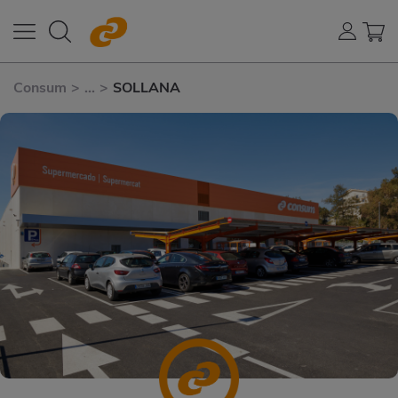
Consum
>
...
>
SOLLANA