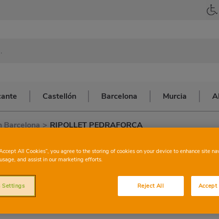
cante
Castellón
Barcelona
Murcia
A
 Barcelona
>
RIPOLLET PEDRAFORCA
CONSUM
RI
“Accept All Cookies”, you agree to the storing of cookies on your device to enhance site na
usage, and assist in our marketing efforts.
PEDRAFO
 Settings
Reject All
Accept 