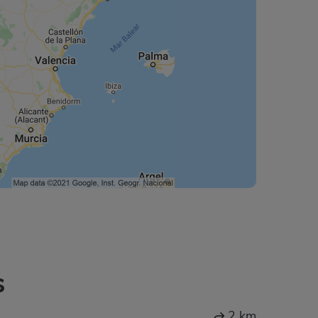
s
2 km