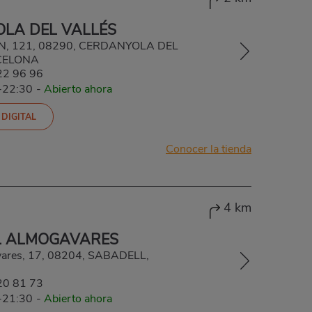
LA DEL VALLÉS
N, 121, 08290, CERDANYOLA DEL
CELONA
22 96 96
-22:30
-
Abierto ahora
 DIGITAL
Conocer la tienda
4 km
L ALMOGAVARES
ares, 17, 08204, SABADELL,
20 81 73
-21:30
-
Abierto ahora