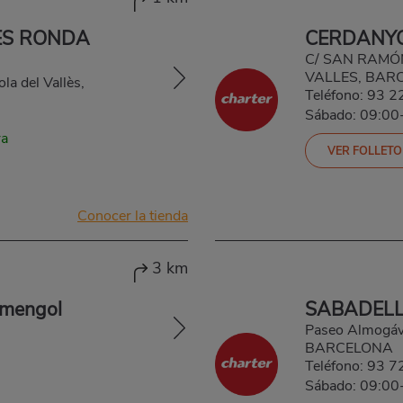
ÈS RONDA
CERDANYO
C/ SAN RAMÓ
VALLES, BAR
a del Vallès,
Teléfono:
93 2
Sábado: 09:00
ra
VER FOLLETO
Conocer la tienda
3 km
rmengol
SABADEL
Paseo Almogáv
BARCELONA
Teléfono:
93 7
Sábado: 09:00