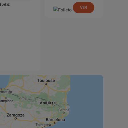
ntes:
VER