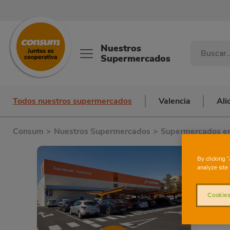
Nuestros
Supermercados
Todos nuestros supermercados
Valencia
Ali
Consum
>
Nuestros Supermercados
>
Supermercados en
By clicking 
analyze site 
Cookies