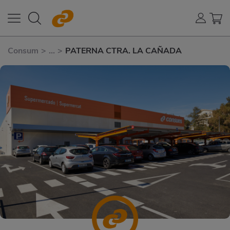
Consum
>
...
>
PATERNA CTRA. LA CAÑADA