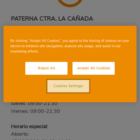
PATERNA CTRA. LA CAÑADA
C. 294, 1, 46182, PATERNA, VALENCIA
Teléfono:
96 376 92 99
By clicking “Accept All Cookies”, you agree to the storing of cookies on your
device to enhance site navigation, analyze site usage, and assist in our
Cerrado
marketing efforts.
Sábado: 09:00-21:30
Reject All
Accept All Cookies
Domingo: Cerrado
Lunes: 09:00-21:30
Cookies Settings
Martes: 09:00-21:30
Miércoles: 09:00-21:30
Jueves: 09:00-21:30
Viernes: 09:00-21:30
Horario especial:
Abierto: