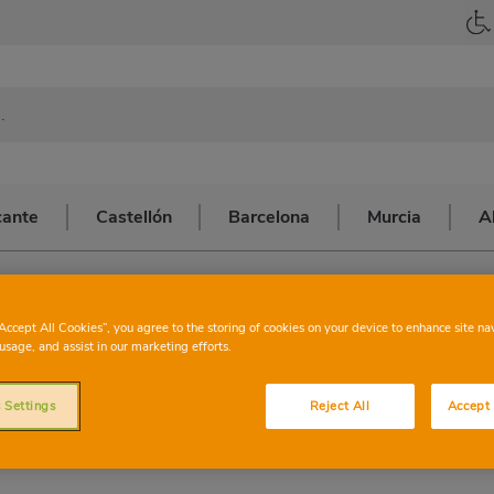
cante
Castellón
Barcelona
Murcia
A
OR TARRASO
CHARTER
NAVAR
“Accept All Cookies”, you agree to the storing of cookies on your device to enhance site na
usage, and assist in our marketing efforts.
TARRA
 Settings
Reject All
Accept 