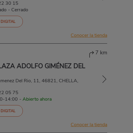
22 30 15
ado
-
Cerrado
 DIGITAL
Conocer la tienda
7 km
LAZA ADOLFO GIMÉNEZ DEL
imenez Del Rio, 11, 46821, CHELLA,
22 05 75
00-14:00
-
Abierto ahora
 DIGITAL
Conocer la tienda