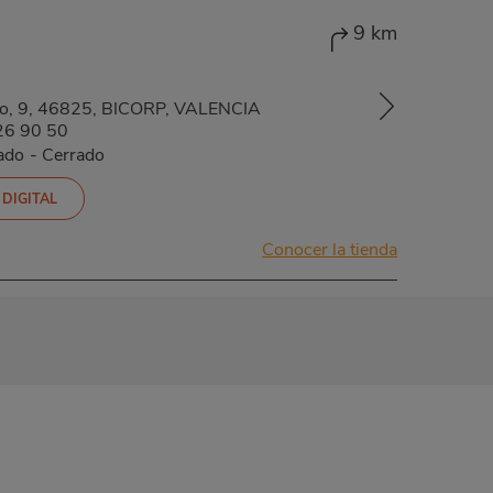
9 km
no, 9, 46825, BICORP, VALENCIA
26 90 50
ado
-
Cerrado
 DIGITAL
Conocer la tienda