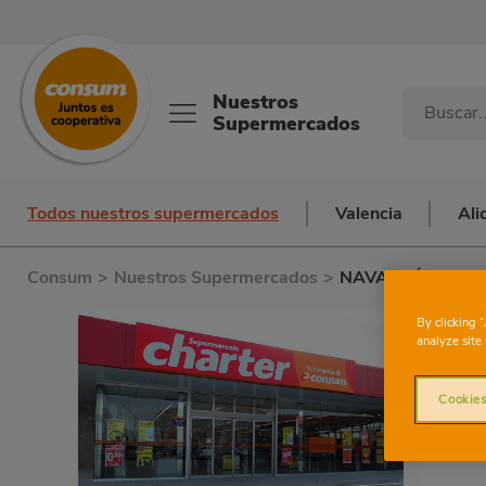
Nuestros
Supermercados
Todos nuestros supermercados
Valencia
Ali
Consum
>
Nuestros Supermercados
>
NAVARRÉS PINT
By clicking 
analyze site 
Cookies