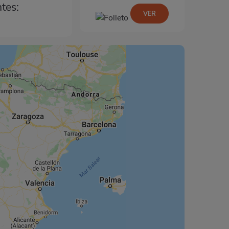
ntes:
VER