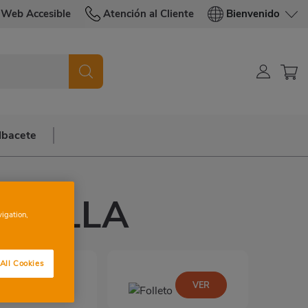
Web Accesible
Atención al Cliente
Bienvenido
lbacete
ORELLA
vigation,
All Cookies
ntes:
VER