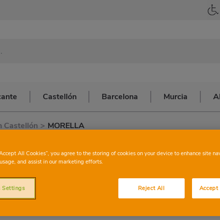
cante
Castellón
Barcelona
Murcia
A
 Castellón
>
MORELLA
CHARTER
M
“Accept All Cookies”, you agree to the storing of cookies on your device to enhance site na
usage, and assist in our marketing efforts.
 Settings
Reject All
Accept 
Esta tienda cuenta con los servicios siguie