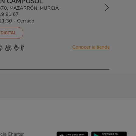
N CAMPOSOL
 30870, MAZARRÓN, MURCIA
19 91 67
-21:30
-
Cerrado
 DIGITAL
Conocer la tienda
cia Charter