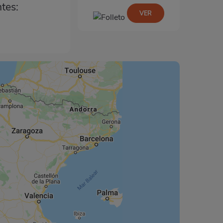
ntes:
VER