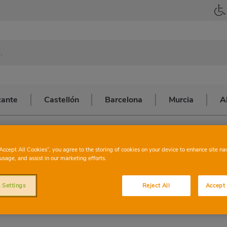
cante
Castellón
Barcelona
Murcia
A
ARAVACA
CHARTER
LOR
“Accept All Cookies”, you agree to the storing of cookies on your device to enhance site na
usage, and assist in our marketing efforts.
CARAVA
 Settings
Reject All
Accept 