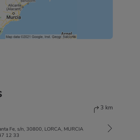
s
3 km
Santa Fe, s/n, 30800, LORCA, MURCIA
47 12 33