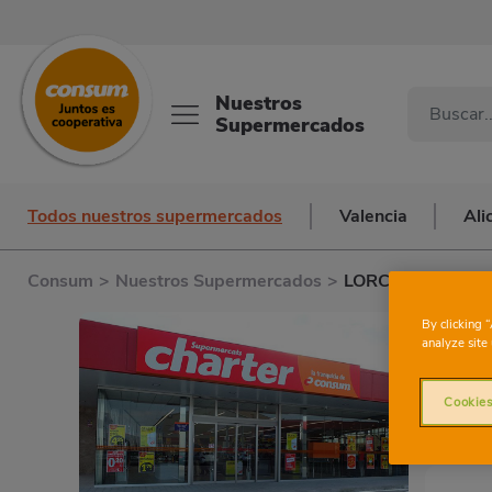
Nuestros
Supermercados
Todos nuestros supermercados
Valencia
Ali
Consum
>
Nuestros Supermercados
>
LORCA CTRA. C
By clicking 
analyze site 
Cookies