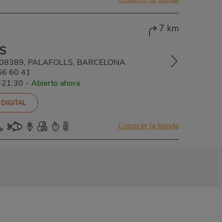
7 km
S
g, 08389, PALAFOLLS, BARCELONA
66 60 41
-21:30
-
Abierto ahora
 DIGITAL
Conocer la tienda