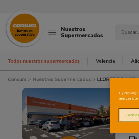
Nuestros
Supermercados
Todos nuestros supermercados
Valencia
Ali
Consum
>
Nuestros Supermercados
>
LLORET DE MAR
By clicking 
analyze site 
Cookies