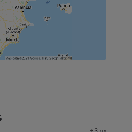
s
3 km