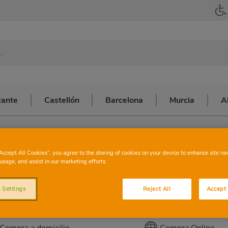
cante
Castellón
Barcelona
Murcia
A
CONSUM
LLOR
“Accept All Cookies”, you agree to the storing of cookies on your device to enhance site na
usage, and assist in our marketing efforts.
 Settings
Reject All
Accept 
Esta tienda cuenta con los servicios siguie
Compra a domicilio
Compra Online