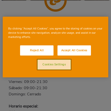
LLEIDA LES GARRIGUES
By clicking “Accept All Cookies”, you agree to the storing of cookies on your
Avinguda Les Garrigues, 42
device to enhance site navigation, analyze site usage, and assist in our
Teléfono:
973202072
marketing efforts.
Abierto ahora
Reject All
Accept All Cookies
Lunes: 09:00-21:30
Martes: 09:00-21:30
Cookies Settings
Miércoles: 09:00-21:30
Jueves: 09:00-21:30
Viernes: 09:00-21:30
Sábado: 09:00-21:30
Domingo: Cerrado
Horario especial: