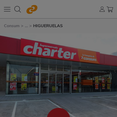
Consum
>
...
>
HIGUERUELAS