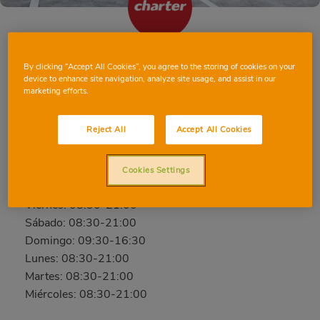
GRANOLLERS ALMOGÀVERS
By clicking “Accept All Cookies”, you agree to the storing of cookies on your
device to enhance site navigation, analyze site usage, and assist in our
marketing efforts.
Almogàvers, 21, 08401, GRANOLLERS,
BARCELONA
Teléfono:
665 10 00 48
Reject All
Accept All Cookies
Cerrado
Cookies Settings
Jueves: 08:30-21:00
Viernes: 08:30-21:00
Sábado: 08:30-21:00
Domingo: 09:30-16:30
Lunes: 08:30-21:00
Martes: 08:30-21:00
Miércoles: 08:30-21:00