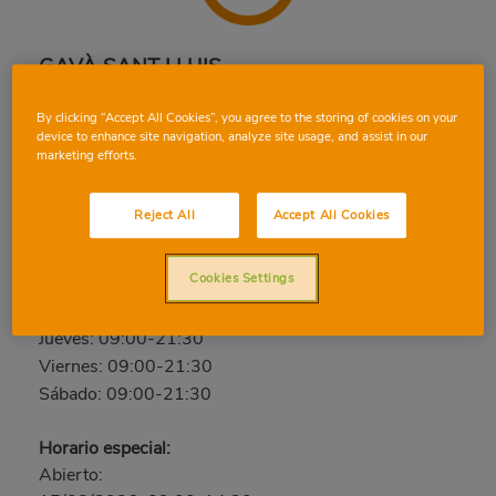
GAVÀ SANT LLUIS
Sant Lluis, 63, 08850, GAVÀ, BARCELONA
By clicking “Accept All Cookies”, you agree to the storing of cookies on your
Teléfono:
936 35 52 00
device to enhance site navigation, analyze site usage, and assist in our
marketing efforts.
Cerrado
Reject All
Accept All Cookies
Domingo: Cerrado
Lunes: 09:00-21:30
Cookies Settings
Martes: 09:00-21:30
Miércoles: 09:00-21:30
Jueves: 09:00-21:30
Viernes: 09:00-21:30
Sábado: 09:00-21:30
Horario especial:
Abierto: