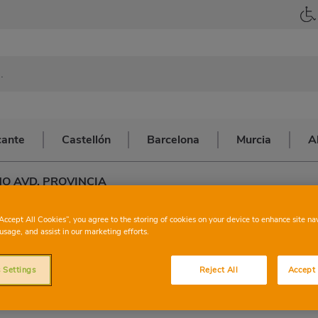
cante
Castellón
Barcelona
Murcia
A
NO AVD. PROVINCIA
CHARTER
FUENTE
“Accept All Cookies”, you agree to the storing of cookies on your device to enhance site na
usage, and assist in our marketing efforts.
AVD. PROV
 Settings
Reject All
Accept 