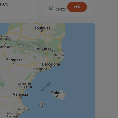
ntes:
VER