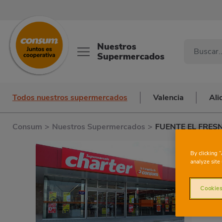
Nuestros
Supermercados
Todos nuestros supermercados
Valencia
Ali
Consum
>
Nuestros Supermercados
>
FUENTE EL FRES
By clicking 
analyze site 
Cookies