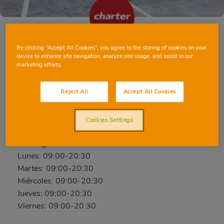
By clicking “Accept All Cookies”, you agree to the storing of cookies on your
CASTELLAR AVD. JOSÉ LÓPEZ
device to enhance site navigation, analyze site usage, and assist in our
marketing efforts.
Avd. José López, 104, 23260, Castellar, Jaén
Teléfono:
621406638
Reject All
Accept All Cookies
Abierto ahora
Cookies Settings
Sábado: 09:00-20:30
Domingo: Cerrado
Lunes: 09:00-20:30
Martes: 09:00-20:30
Miércoles: 09:00-20:30
Jueves: 09:00-20:30
Viernes: 09:00-20:30