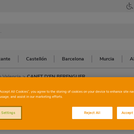
cante
Castellón
Barcelona
Murcia
A
 Valencia
>
CANET D'EN BERENGUER
CONSUM
CAN
“Accept All Cookies”, you agree to the storing of cookies on your device to enhance site na
usage, and assist in our marketing efforts.
BERENG
 Settings
Reject All
Accept 