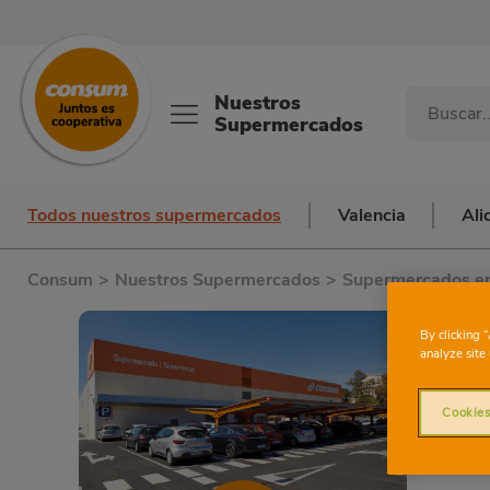
Nuestros
Supermercados
Todos nuestros supermercados
Valencia
Ali
Consum
>
Nuestros Supermercados
>
Supermercados en
By clicking 
analyze site 
Cookies