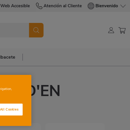
Web Accesible
Atención al Cliente
Bienvenido
lbacete
ET D'EN
vigation,
UER
All Cookies