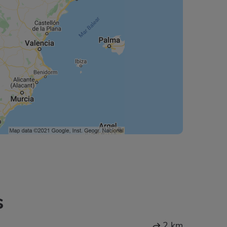
s
2 km