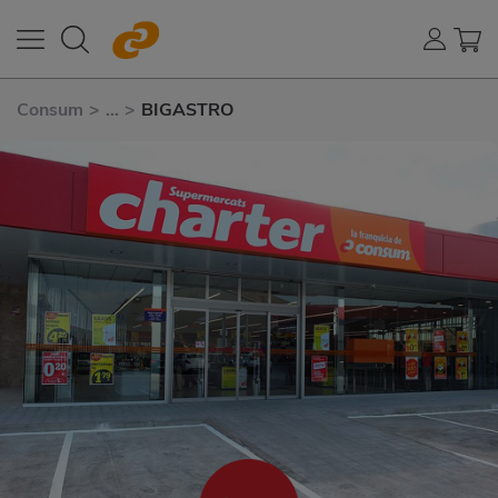
Consum
>
...
>
BIGASTRO