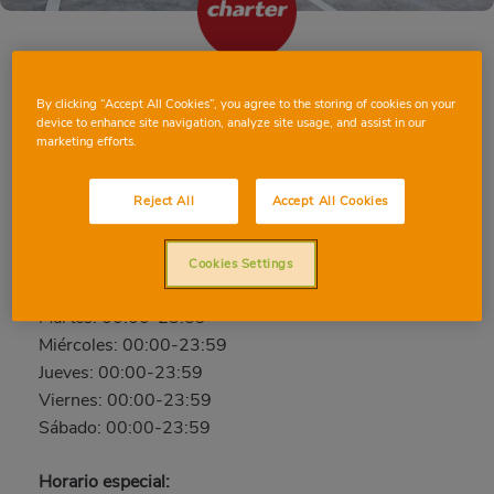
BIGASTRO
By clicking “Accept All Cookies”, you agree to the storing of cookies on your
device to enhance site navigation, analyze site usage, and assist in our
marketing efforts.
C/ Del Progreso, 19, 03380, BIGASTRO, ALICANTE
Teléfono:
96 677 86 70
Reject All
Accept All Cookies
Abierto ahora
Domingo: 00:00-23:59
Cookies Settings
Lunes: 00:00-23:59
Martes: 00:00-23:59
Miércoles: 00:00-23:59
Jueves: 00:00-23:59
Viernes: 00:00-23:59
Sábado: 00:00-23:59
Horario especial: