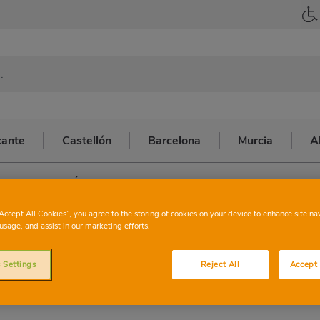
cante
Castellón
Barcelona
Murcia
A
 Valencia
>
BÉTERA CAMINO ACUBLAS
CHARTER
BÉTE
“Accept All Cookies”, you agree to the storing of cookies on your device to enhance site na
usage, and assist in our marketing efforts.
ACUBL
 Settings
Reject All
Accept 