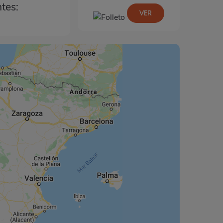
ntes:
VER