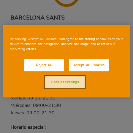
BARCELONA SANTS
Sants, 206-210, 08028, BARCELONA,
BARCELONA
By clicking “Accept All Cookies”, you agree to the storing of cookies on your
Teléfono:
93 490 70 69
device to enhance site navigation, analyze site usage, and assist in our
marketing efforts.
Abierto ahora
Reject All
Accept All Cookies
Viernes: 09:00-21:30
Sábado: 09:00-21:30
Cookies Settings
Domingo: Cerrado
Lunes: 09:00-21:30
Martes: 09:00-21:30
Miércoles: 09:00-21:30
Jueves: 09:00-21:30
Horario especial: