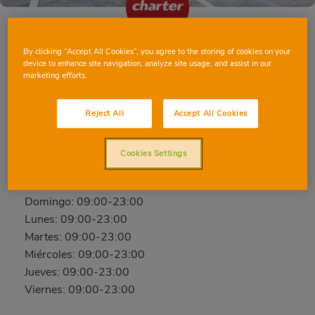
By clicking “Accept All Cookies”, you agree to the storing of cookies on your
BARCELONA CARTAGENA
device to enhance site navigation, analyze site usage, and assist in our
marketing efforts.
Cartagena, 293, 08025, BARCELONA,
BARCELONA
Reject All
Accept All Cookies
Teléfono:
93 192 53 09
Cerrado
Cookies Settings
Sábado: 09:00-23:00
Domingo: 09:00-23:00
Lunes: 09:00-23:00
Martes: 09:00-23:00
Miércoles: 09:00-23:00
Jueves: 09:00-23:00
Viernes: 09:00-23:00