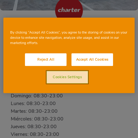
By clicking “Accept All Cookies”, you agree to the storing of cookies on your
BADALONA RAMIRO DE MAEZTU
device to enhance site navigation, analyze site usage, and assist in our
marketing efforts.
c/ Ramiro de Maeztu, 32, 08922, Badalona,
Barcelona
Reject All
Accept All Cookies
Teléfono:
930238392
Cerrado
Cookies Settings
Sábado: 08:30-23:00
Domingo: 08:30-23:00
Lunes: 08:30-23:00
Martes: 08:30-23:00
Miércoles: 08:30-23:00
Jueves: 08:30-23:00
Viernes: 08:30-23:00