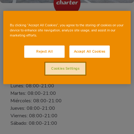
By clicking “Accept All Cookies”, you agree to the storing of cookies on your
ALICANTE MÚSICO JOSÉ TORREGROSA
device to enhance site navigation, analyze site usage, and assist in our
marketing efforts.
C/ MÚSICO JOSÉ TORREGROSA, 33, 03112,
ALICANTE, ALICANTE
Reject All
Accept All Cookies
Teléfono:
624 01 72 62
Abierto ahora
Cookies Settings
Domingo: 09:00-21:00
Lunes: 08:00-21:00
Martes: 08:00-21:00
Miércoles: 08:00-21:00
Jueves: 08:00-21:00
Viernes: 08:00-21:00
Sábado: 08:00-21:00