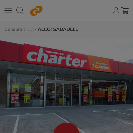
Consum
>
...
>
ALCOI SABADELL