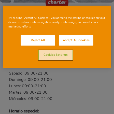
By clicking “Accept All Cookies”, you agree to the storing of cookies on your
ALCOI SABADELL
device to enhance site navigation, analyze site usage, and assist in our
marketing efforts.
C/ Sabadell, 22, 03804, ALCOI, ALICANTE
Teléfono:
692086427
Reject All
Accept All Cookies
Abierto ahora
Cookies Settings
Jueves: 09:00-21:00
Viernes: 09:00-21:00
Sábado: 09:00-21:00
Domingo: 09:00-21:00
Lunes: 09:00-21:00
Martes: 09:00-21:00
Miércoles: 09:00-21:00
Horario especial: