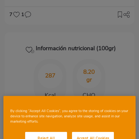
7
1
Información nutricional (100gr)
8.20
287
gr
Kcal
CHO
By clicking “Accept All Cookies”, you agree to the storing of cookies on your
device to enhance site navigation, analyze site usage, and assist in our
9.20
20.30
marketing efforts.
gr
gr
Reject All
Accept All Cookies