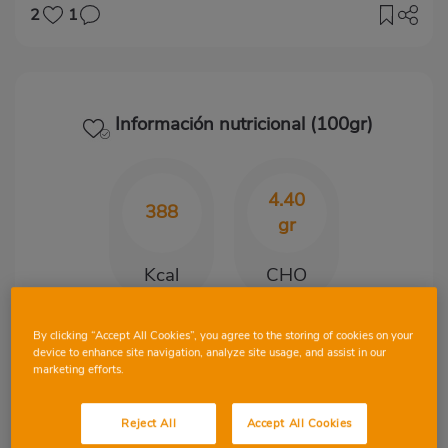
2
1
Información nutricional (100gr)
4.40
388
gr
Kcal
CHO
By clicking “Accept All Cookies”, you agree to the storing of cookies on your
37.30
22.90
device to enhance site navigation, analyze site usage, and assist in our
marketing efforts.
gr
gr
Reject All
Accept All Cookies
Proteínas
Grasa