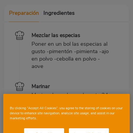
Preparación
Ingredientes
Mezclar las especias
Poner en un bol las especias al
gusto -pimentón -pimienta -ajo
en polvo -cebolla en polvo -
aove
Marinar
Marinar la pechuga durante 24
horas con las especias y el
By clicking “Accept All Cookies”, you agree to the storing of cookies on your
aceite en la nevera
device to enhance site navigation, analyze site usage, and assist in our
marketing efforts.
Cocinar