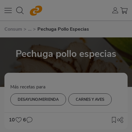
Consum
>
...
>
Pechuga Pollo Especias
Pechuga pollo especias
Más recetas para
DESAYUNO/MERIENDA
CARNES Y AVES
10
6