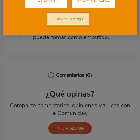
Reject All
Accept All Cookies
Horno o airfryer 15 minutos
180° dejar reposar dentro 5
Cookies Settings
minutos más. Esperar a que se
enfríe y cortar finas lonchas, se
puede tomar como embutido.
Comentarios
(6)
¿Qué opinas?
Comparte comentarios, opiniones y trucos con
la Comunidad.