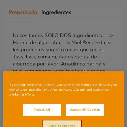
Preparación
Ingredientes
Necesitamos SOLO DOS ingredientes. —>
Harina de algarroba —> Miel Recuerda, si
los productos son eco mejor que mejor.
Tsss, tsss, consum, danos harina de
algarroba por favor. Añadimos harina y
miel, removemos todo hasta que quede
una pasta untable, mi consejo sería
empezar con poca harina. Cuando
By clicking “Accept All Cookies”, you agree to the storing of cookies on your
device to enhance site navigation, analyze site usage, and assist in our
tengamos la mezcla homogénea ¡todo listo!
marketing efforts.
Tendremos un untable vegetariano y
cargado de proteínas
Reject All
Accept All Cookies
Remover y listo
Cookies Settings