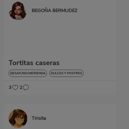
BEGOÑA BERMUDEZ
Tortitas caseras
DESAYUNO/MERIENDA
DULCES Y POSTRES
3
2
Tirisita