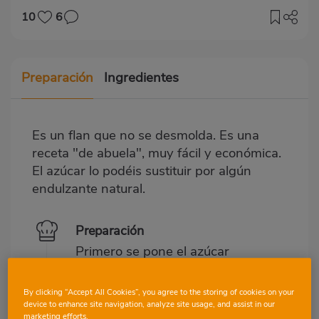
10
6
Preparación
Ingredientes
Es un flan que no se desmolda. Es una
receta "de abuela", muy fácil y económica.
El azúcar lo podéis sustituir por algún
endulzante natural.
Preparación
Primero se pone el azúcar
quemado en el fondo de un
molde de cristal, se puede
By clicking “Accept All Cookies”, you agree to the storing of cookies on your
comprar hecho, yo lo hago en
device to enhance site navigation, analyze site usage, and assist in our
marketing efforts.