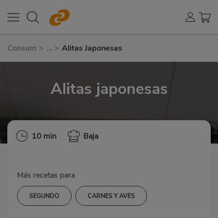
Consum
>
...
>
Alitas Japonesas
Alitas japonesas
10 min
Baja
Más recetas para
SEGUNDO
CARNES Y AVES