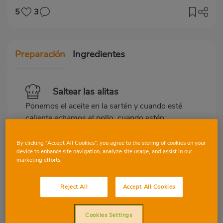
5
3
Preparación
Ingredientes
Saltear las alitas
Ponemos el aceite en la sartén y cuando esté
caliente echamos el pollo, cuando estén
doradas las retiramos pero dejamos la
grasita que han dejado.
By clicking “Accept All Cookies”, you agree to the storing of cookies on your
device to enhance site navigation, analyze site usage, and assist in our
marketing efforts.
Sofreír la cebolleta
Reject All
Accept All Cookies
Cortamos la cebolleta en cuadritos
superfinos y sofreímos.
Cookies Settings