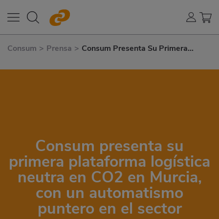
Consum
>
Prensa
>
Consum Presenta Su Primera
Plataforma Logística Neutra En
CO2 En Murcia, Con un
Automatismo Puntero En El Sector
Consum presenta su
primera plataforma logística
neutra en CO2 en Murcia,
con un automatismo
puntero en el sector