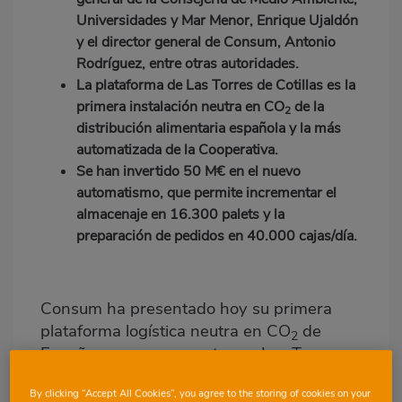
Universidades y Mar Menor, Enrique Ujaldón
y el director general de Consum, Antonio
Rodríguez, entre otras autoridades.
La plataforma de Las Torres de Cotillas es la
primera instalación neutra en CO
de la
2
distribución alimentaria española y la más
automatizada de la Cooperativa.
Se han invertido 50 M€ en el nuevo
automatismo, que permite incrementar el
almacenaje en 16.300 palets y la
preparación de pedidos en 40.000 cajas/día.
Consum ha presentado hoy su primera
plataforma logística neutra en CO
de
2
España, que se encuentra en Las Torres
de Cotillas (Murcia), y que además es
By clicking “Accept All Cookies”, you agree to the storing of cookies on your
pionera en la distribución alimentaria