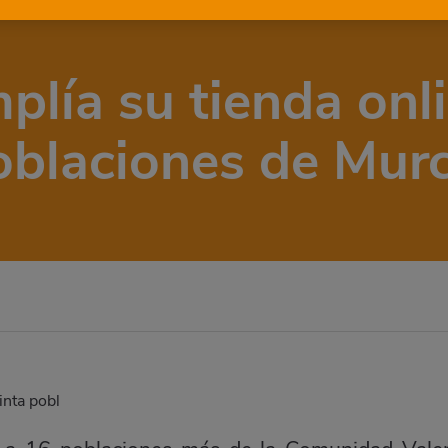
ía su tienda onli
oblaciones de Murc