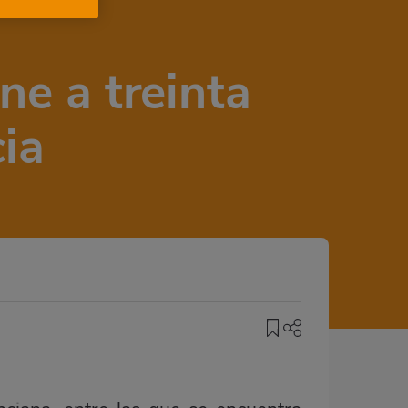
ne a treinta
ia