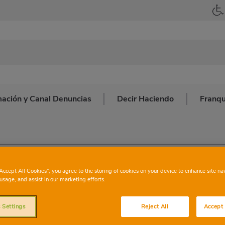
mación y Canal Denuncias
Decir Haciendo
Franqu
reinta Poblaciones de Murcia
“Accept All Cookies”, you agree to the storing of cookies on your device to enhance site na
usage, and assist in our marketing efforts.
 Settings
Reject All
Accept 