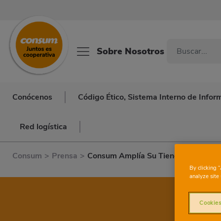
Sobre Nosotros
Conócenos
Código Ético, Sistema Interno de Infor
Red logística
Consum
>
Prensa
>
Consum Amplía Su Tienda Online A T
By clicking 
analyze site 
Cookies