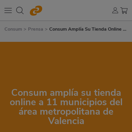
Consum
>
Prensa
>
Consum Amplía Su Tienda Online A
11 Municipios del Área
Metropolitana de Valencia
Consum amplía su tienda
online a 11 municipios del
área metropolitana de
Valencia