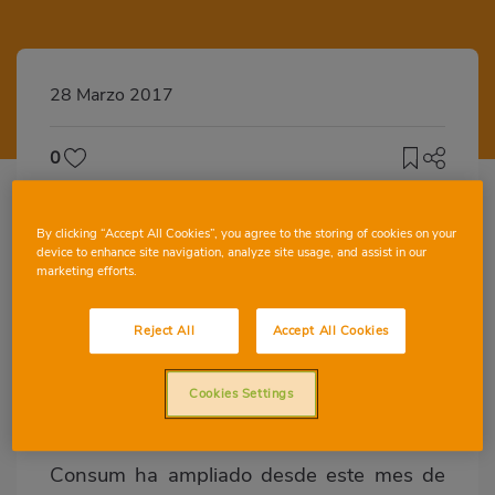
28 Marzo 2017
0
By clicking “Accept All Cookies”, you agree to the storing of cookies on your
device to enhance site navigation, analyze site usage, and assist in our
marketing efforts.
La tienda online ofrece cerca de 9.000
productos entre los que se encuentran
Reject All
Accept All Cookies
alimentos frescos al corte y en bandeja,
con la misma calidad y frescura de
siempre, así como una gran variedad de
Cookies Settings
marcas.
Consum ha ampliado desde este mes de