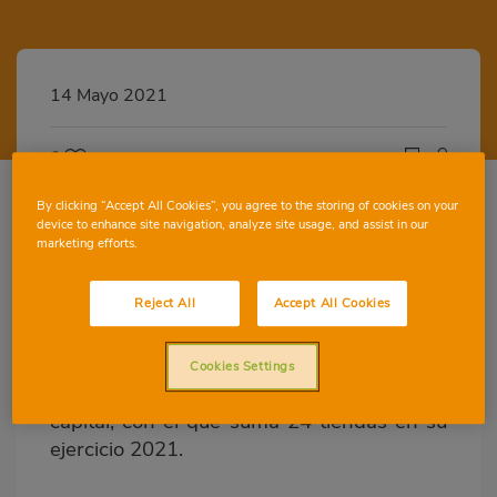
14 Mayo 2021
0
By clicking “Accept All Cookies”, you agree to the storing of cookies on your
device to enhance site navigation, analyze site usage, and assist in our
marketing efforts.
Con esta tienda, la franquicia de Consum
Reject All
Accept All Cookies
suma 24 aperturas en su ejercicio 2021
Charter, la franquicia de Consum, ha
Cookies Settings
abierto un nuevo supermercado en Murcia
capital, con el que suma 24 tiendas en su
ejercicio 2021.