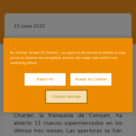
10 Junio 2020
0
By clicking “Accept All Cookies”, you agree to the storing of cookies on your
device to enhance site navigation, analyze site usage, and assist in our
marketing efforts.
La franquicia de Consum inaugura hoy una
Reject All
Accept All Cookies
nueva tienda en Casas de Juan Núñez, la
primera del año en la provincia de
Cookies Settings
Albacete
Charter, la franquicia de Consum, ha
abierto 11 nuevos supermercados en los
últimos tres meses. Las aperturas se han