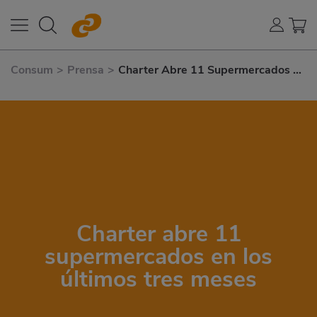
Consum
>
Prensa
>
Charter Abre 11 Supermercados En
Los Últimos Tres Meses
Charter abre 11
supermercados en los
últimos tres meses