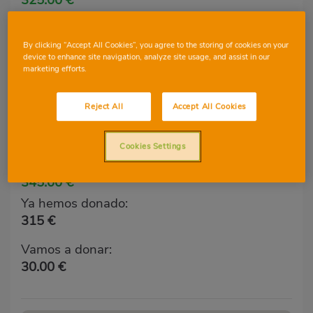
Ya hemos donado:
275 €
By clicking “Accept All Cookies”, you agree to the storing of cookies on your
device to enhance site navigation, analyze site usage, and assist in our
Vamos a donar:
marketing efforts.
50.00 €
Reject All
Accept All Cookies
Fundación Josep Carreras
Cookies Settings
Hemos recaudado hasta hoy:
345.00 €
Ya hemos donado:
315 €
Vamos a donar:
30.00 €