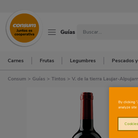
Guías
Carnes
Frutas
Legumbres
Pescados y
Consum
>
Guías
>
Tintos
>
V. de la tierra Laujar-Alpujar
By clicking 
analyze site 
Cookies