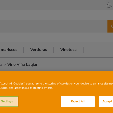
 mariscos
Verduras
Vinoteca
ra
>
Vino Viña Laujar
V. DE LA TIERRA LAUJAR-ALPUJARRA
“Accept All Cookies”, you agree to the storing of cookies on your device to enhance site na
usage, and assist in our marketing efforts.
Vino Viña Laujar
 Settings
Reject All
Accept 