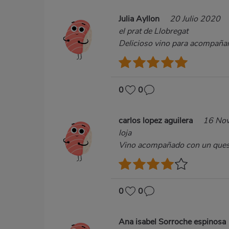
Julia Ayllon
20 Julio 2020
el prat de Llobregat
Delicioso vino para acompañ
0
0
carlos lopez aguilera
16 No
loja
Vino acompañado con un queso
0
0
Ana isabel Sorroche espinosa