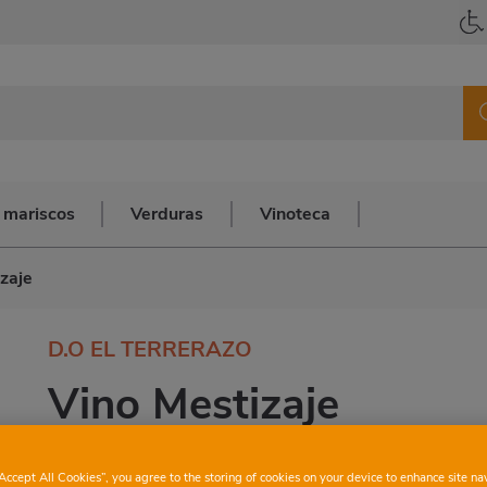
 mariscos
Verduras
Vinoteca
zaje
D.O EL TERRERAZO
Vino Mestizaje
“Accept All Cookies”, you agree to the storing of cookies on your device to enhance site na