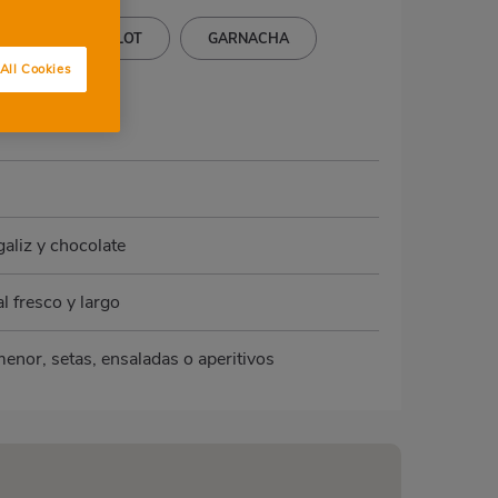
LLO
MERLOT
GARNACHA
All Cookies
galiz y chocolate
l fresco y largo
menor, setas, ensaladas o aperitivos