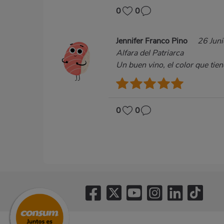
0
0
Jennifer Franco Pino
26 Jun
Alfara del Patriarca
Un buen vino, el color que ti
0
0