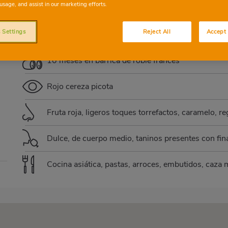
usage, and assist in our marketing efforts.
BOBAL
CABERNET SAUVIGNON
TEMPRANI
 Settings
Reject All
Accept 
10 meses en barrica de roble francés
Rojo cereza picota
Fruta roja, ligeros toques torrefactos, caramelo, re
Dulce, de cuerpo medio, taninos presentes con fina
Cocina asiática, pastas, arroces, embutidos, caza 