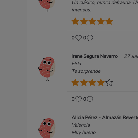
Un clásico, nunca defrauda. Un
intensos.
0
0
Irene Segura Navarro
27 Jul
Elda
Te sorprende
0
0
Alicia Pérez - Almazán Rever
Valencia
Muy bueno