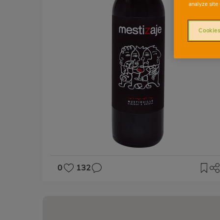
analyze site 
Cookies
0
132