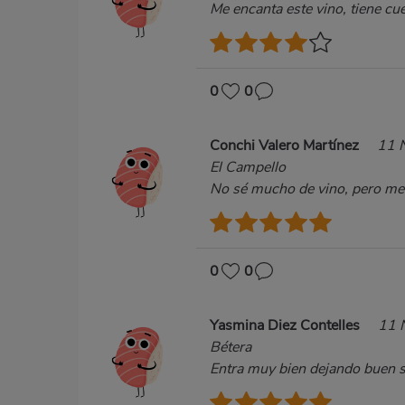
Me encanta este vino, tiene cu
0
0
Conchi Valero Martínez
11 
El Campello
No sé mucho de vino, pero me 
0
0
Yasmina Diez Contelles
11 
Bétera
Entra muy bien dejando buen s