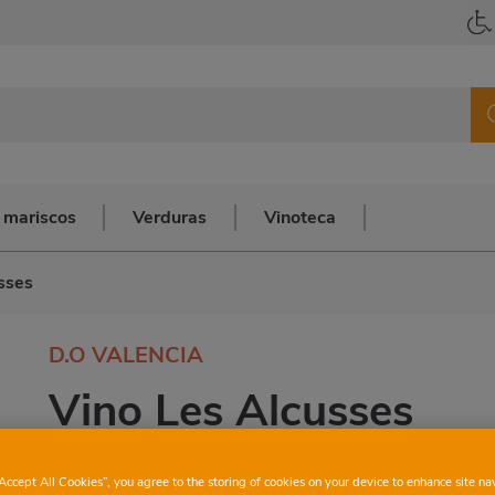
 mariscos
Verduras
Vinoteca
sses
D.O VALENCIA
Vino Les Alcusses
“Accept All Cookies”, you agree to the storing of cookies on your device to enhance site na