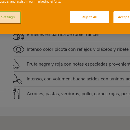
usage, and assist in our marketing efforts.
PETIT VERDOT
CABERNET SAUVIGNON
MO
 Settings
Reject All
Accept 
8 meses en barrica de roble francés
Intenso color picota con reflejos violáceos y ribete 
Fruta negra y roja con notas especiadas provenient
Intenso, con volumen, buena acidez con taninos ag
Arroces, pastas, verduras, pollo, carnes rojas, pes