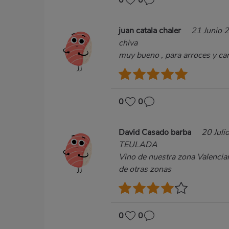
0
0
juan catala chaler
21 Junio 
chiva
muy bueno , para arroces y car
0
0
David Casado barba
20 Juli
TEULADA
Vino de nuestra zona Valencian
de otras zonas
0
0