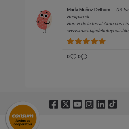
María Muñoz Delhom
03 Ju
Beniparrell
Bon vi de la terra! Amb cos i i
www.maridajedetintoynoir.blo
0
0