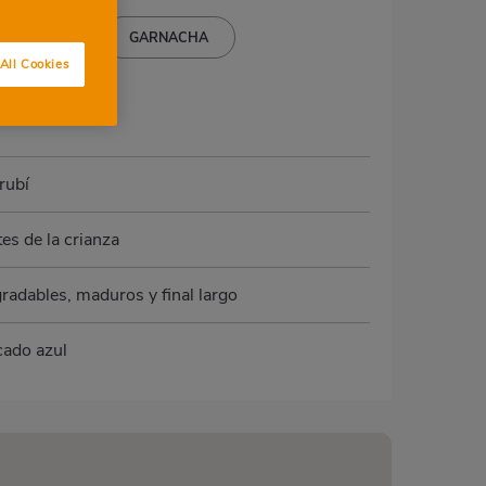
NASTRELL
GARNACHA
All Cookies
rubí
es de la crianza
radables, maduros y final largo
cado azul