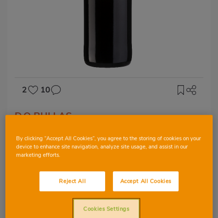
2
10
D.O BULLAS
Vino Las Reñas
By clicking “Accept All Cookies”, you agree to the storing of cookies on your
device to enhance site navigation, analyze site usage, and assist in our
marketing efforts.
SYRAH
CABERNET SAUVIGNON
Reject All
Accept All Cookies
MONASTRELL
TEMPRANILLO
Cookies Settings