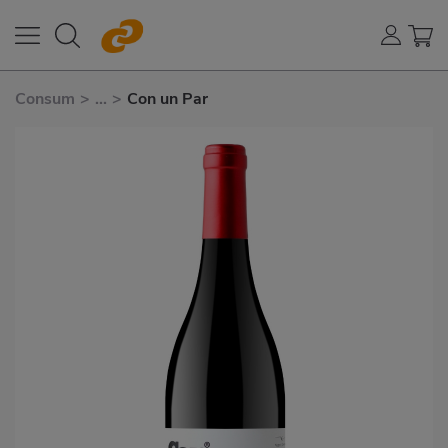
Consum
>
...
>
Con un Par