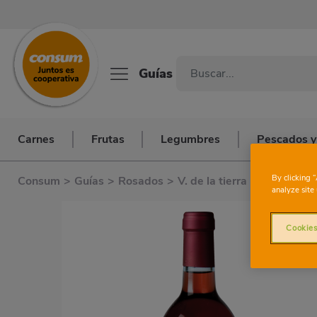
Guías
Carnes
Frutas
Legumbres
Pescados y
By clicking 
Consum
>
Guías
>
Rosados
>
V. de la tierra Laujar-Alpuj
analyze site 
Cookies