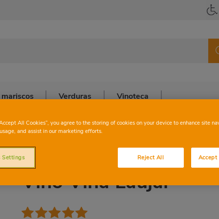
 mariscos
Verduras
Vinoteca
“Accept All Cookies”, you agree to the storing of cookies on your device to enhance site na
arra
>
Vino Viña Laujar
usage, and assist in our marketing efforts.
V. DE LA TIERRA LAUJAR-ALPUJARRA
 Settings
Reject All
Accept 
Vino Viña Laujar