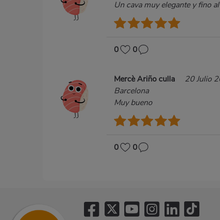
Un cava muy elegante y fino al 
0
0
Mercè Ariño culla
20 Julio 
Barcelona
Muy bueno
0
0