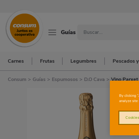
Guías
Carnes
Frutas
Legumbres
Pescados y
Consum
>
Guías
>
Espumosos
>
D.O Cava
>
Vino Parxet
By clicking 
analyze site 
Cookies