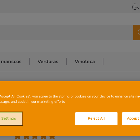
 mariscos
Verduras
Vinoteca
“Accept All Cookies”, you agree to the storing of cookies on your device to enhance site na
D.O CAVA
usage, and assist in our marketing efforts.
Vino Parxet
 Settings
Reject All
Accept 