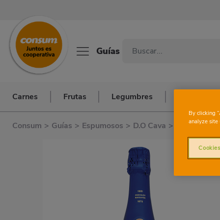
Guías
Carnes
Frutas
Legumbres
Pescados y
By clicking 
analyze site 
Consum
>
Guías
>
Espumosos
>
D.O Cava
>
Vino Gran C
Cookies