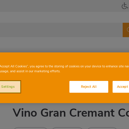
 mariscos
Verduras
Vinoteca
“Accept All Cookies”, you agree to the storing of cookies on your device to enhance site na
usage, and assist in our marketing efforts.
remant Codorniu
 Settings
Reject All
Accept 
D.O CAVA
Vino Gran Cremant C