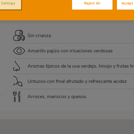
 Settings
Reject All
Accept 
VERDEJO
Sin crianza
Amarillo pajizo con irisaciones verdosas
Aromas típicos de la uva verdejo, hinojo y frutas t
Untuoso con final afrutado y refrescante acidez
Arroces, mariscos y quesos