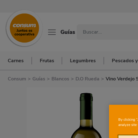
Guías
Carnes
Frutas
Legumbres
Pescados y
Consum
>
Guías
>
Blancos
>
D.O Rueda
>
Vino Verdejo 
By clicking 
analyze site 