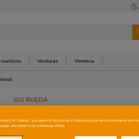
 mariscos
Verduras
Vinoteca
Simué
D.O RUEDA
Vino Verdejo Simué
“Accept All Cookies”, you agree to the storing of cookies on your device to enhance site na
usage, and assist in our marketing efforts.