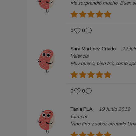
Me sorprendió mucho. Buen sa
0
0
Sara Martinez Criado
22 Jul
Valencia
Muy bueno, bien frío como ape
0
0
Tania PLA
19 Junio 2019
Climent
Vino fino y sabor afrutado Una