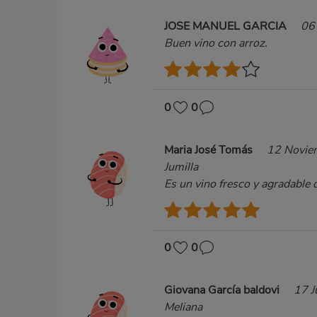
JOSE MANUEL GARCIA
06
Buen vino con arroz.
0
0
Maria José Tomás
12 Novie
Jumilla
Es un vino fresco y agradable 
0
0
Giovana García baldovi
17 J
Meliana