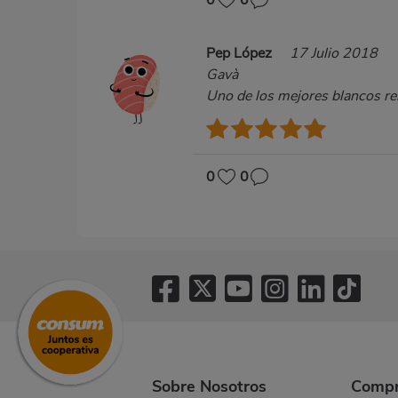
0
0
Pep López
17 Julio 2018
Gavà
Uno de los mejores blancos rel
0
0
Sobre Nosotros
Compr