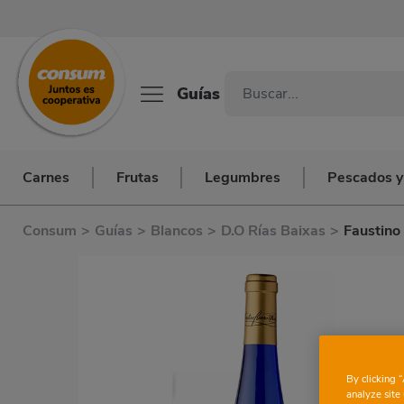
Guías
Carnes
Frutas
Legumbres
Pescados y
Consum
>
Guías
>
Blancos
>
D.O Rías Baixas
>
Faustino
By clicking 
analyze site 