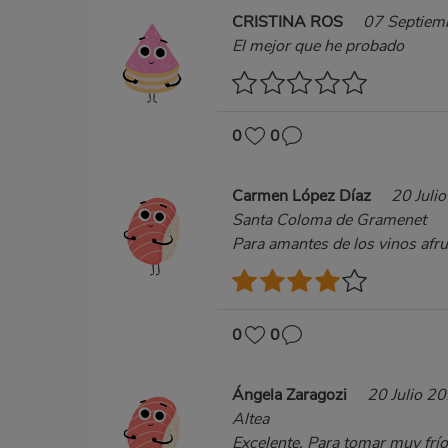
CRISTINA ROS
07 Septiem
El mejor que he probado
0
0
Carmen López Díaz
20 Juli
Santa Coloma de Gramenet
Para amantes de los vinos afr
0
0
Ángela Zaragozi
20 Julio 2
Altea
Excelente. Para tomar muy frí