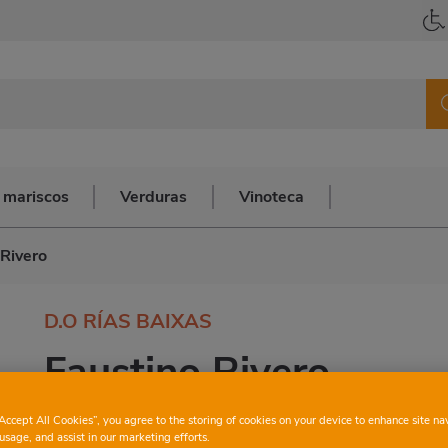
 mariscos
Verduras
Vinoteca
 Rivero
D.O RÍAS BAIXAS
Faustino Rivero
“Accept All Cookies”, you agree to the storing of cookies on your device to enhance site na
usage, and assist in our marketing efforts.