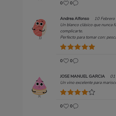
0
0
Andrea Alfonso
10 Febrero
Un blanco clásico que nunca fa
complicarte.
Perfecto para tomar con: pesc
0
0
JOSE MANUEL GARCIA
01
Un vino excelente para marisco
0
0