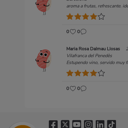
aroma a frutas, refrescante. i
0
0
Maria Rosa Dalmau Llosas
Vilafranca del Penedès
Estupendo vino, servido muy fr
0
0