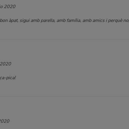
io 2020
bon àpat, sigui amb parella, amb família, amb amics i perquè no
 2020
ca-pica!
 2020