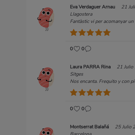
Eva Verdaguer Arnau
21 Jul
Llagostera
Fantàstic vi per acomanyar un 
0
0
Laura PARRA Rina
21 Julio
Sitges
Nos encanta. Frequito y con pi
0
0
Montserrat Balañá
25 Julio
Barcelona