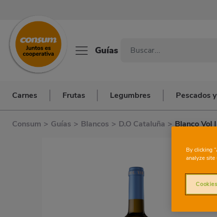
Guías
Carnes
Frutas
Legumbres
Pescados y
Consum
>
Guías
>
Blancos
>
D.O Cataluña
>
Blanco Vol I
By clicking 
analyze site 
Cookies