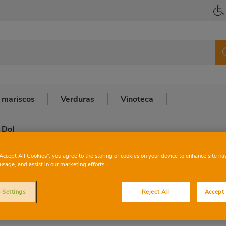
 mariscos
Verduras
Vinoteca
 Dol
D.O CATALUÑA
“Accept All Cookies”, you agree to the storing of cookies on your device to enhance site na
usage, and assist in our marketing efforts.
Blanco Vol i Dol
 Settings
Reject All
Accept 