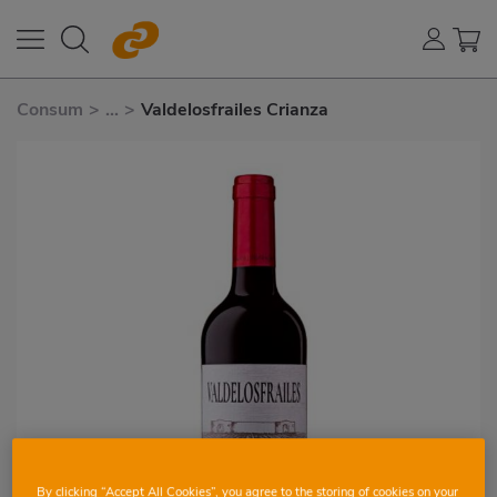
Consum
>
...
>
Valdelosfrailes Crianza
By clicking “Accept All Cookies”, you agree to the storing of cookies on your