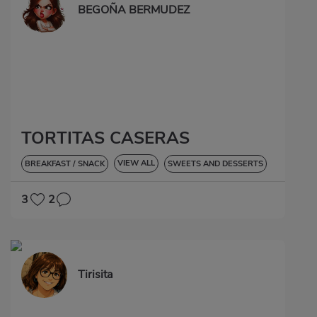
BEGOÑA BERMUDEZ
TORTITAS CASERAS
VIEW ALL
BREAKFAST / SNACK
SWEETS AND DESSERTS
3
2
Tirisita