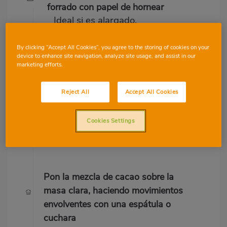
forrado con papel de hornear
Ideal si es alargado.
By clicking “Accept All Cookies”, you agree to the storing of cookies on your
Precalienta el horno a 180º
device to enhance site navigation, analyze site usage, and assist in our
marketing efforts.
Mientras haces el resto.
Reject All
Accept All Cookies
Añade el cacao y el resto de la
leche al 1/3 de la mezcla que
Cookies Settings
queda
Mezcla bien como antes.
Pon la mezcla de cacao sobre la
masa clara, haciendo movimientos
envolventes con una espátula o
cuchara