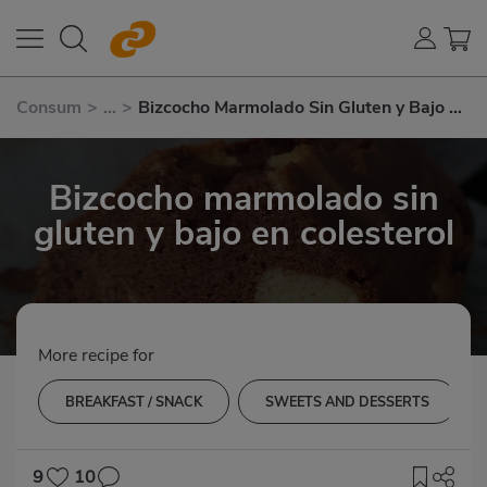
Consum
>
...
>
Bizcocho Marmolado Sin Gluten y Bajo En
Colesterol
Bizcocho marmolado sin
gluten y bajo en colesterol
More recipe for
BREAKFAST / SNACK
SWEETS AND DESSERTS
9
10