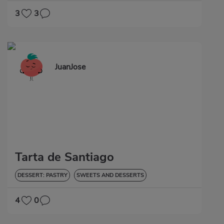
3
3
JuanJose
Tarta de Santiago
DESSERT: PASTRY
SWEETS AND DESSERTS
4
0