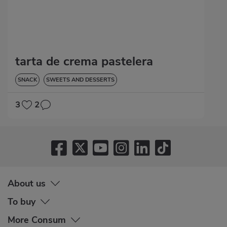
tarta de crema pastelera
SNACK
SWEETS AND DESSERTS
3
2
About us
To buy
More Consum