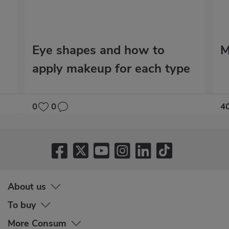
Eye shapes and how to
M
apply makeup for each type
0
0
4
About us
To buy
More Consum