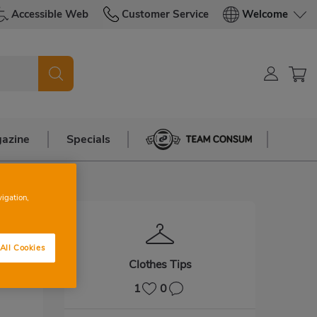
Accessible Web
Customer Service
Welcome
azine
Specials
Team Consum
vigation,
All Cookies
Clothes Tips
1
0