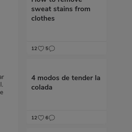
sweat stains from
clothes
12
5
ar
4 modos de tender la
l.
colada
ue
12
6