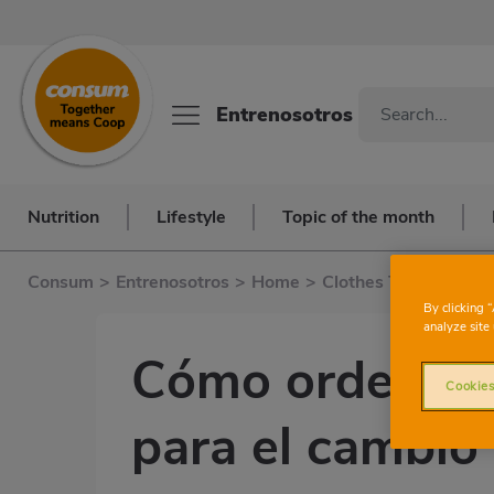
Entrenosotros
Nutrition
Lifestyle
Topic of the month
Consum
>
Entrenosotros
>
Home
>
Clothes Tips
>
Cómo 
By clicking 
analyze site 
Cómo ordenar u
Cookies
para el cambio