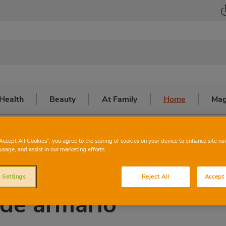
Health
Beauty
At Family
Home
Mag
Ordenar un Armario: Trucos Para El Cambio de Armario
“Accept All Cookies”, you agree to the storing of cookies on your device to enhance site na
usage, and assist in our marketing efforts.
n armario: trucos
 Settings
Reject All
Accept 
 de armario