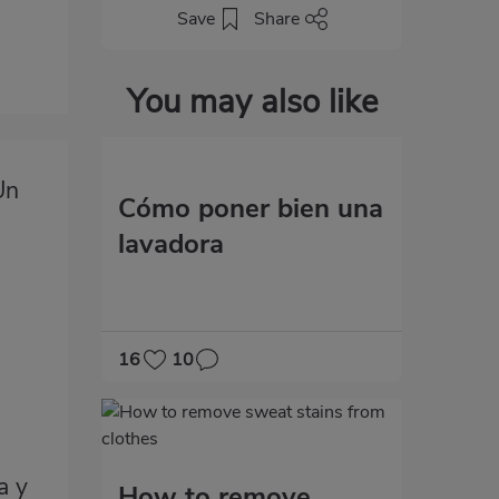
Save
Share
You may also like
Un
Cómo poner bien una
lavadora
16
10
a y
How to remove