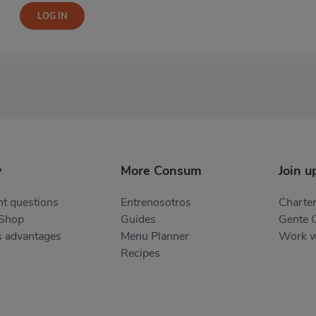
y
More Consum
Join u
t questions
Entrenosotros
Charter
 Shop
Guides
Gente 
s advantages
Menu Planner
Work w
Recipes