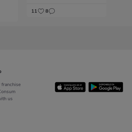
11
8
p
 franchise
Consum
ith us